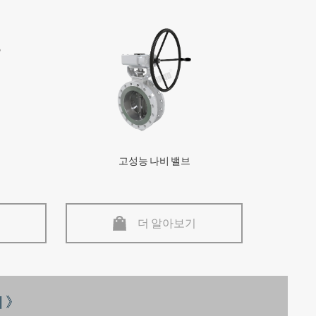
고성능 나비 밸브
더 알아보기
 》