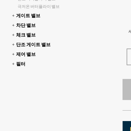
극저온 버터플라이 밸브
게이트 밸브
차단 밸브
체크 밸브
단조 게이트 밸브
제어 밸브
필터