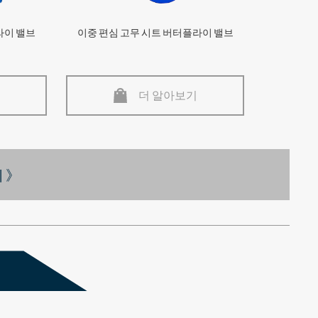
라이 밸브
이중 편심 고무 시트 버터플라이 밸브
더 알아보기
 》