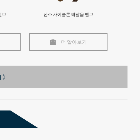
밸브
산소 사이클론 깨달음 밸브
더 알아보기
 》