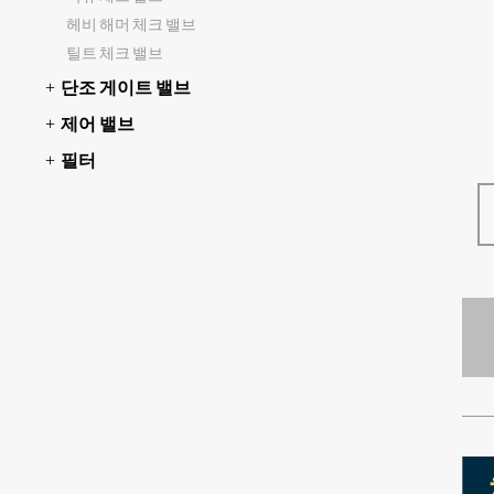
헤비 해머 체크 밸브
틸트 체크 밸브
단조 게이트 밸브
제어 밸브
필터