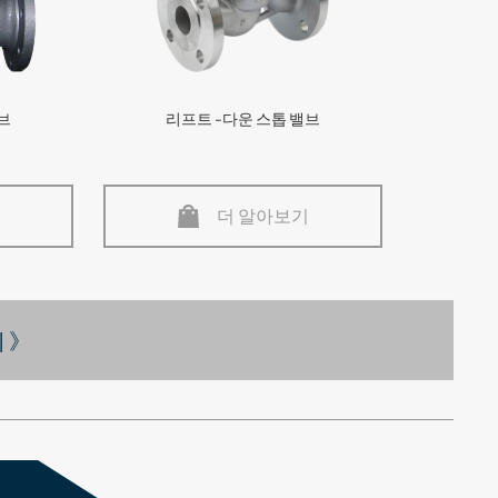
브
리프트 -다운 스톱 밸브
더 알아보기
 》