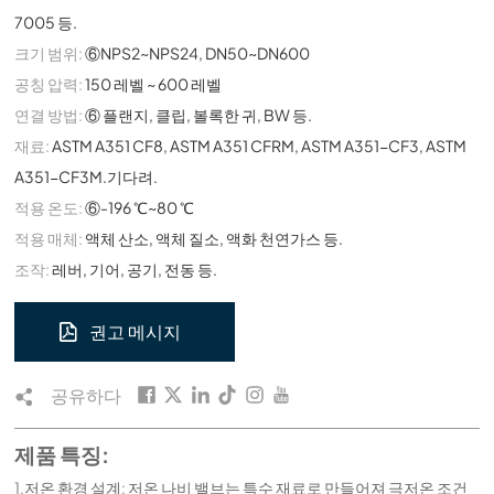
7005 등.
크기 범위:
⑥NPS2~NPS24, DN50~DN600
공칭 압력:
150 레벨 ~ 600 레벨
연결 방법:
⑥ 플랜지, 클립, 볼록한 귀, BW 등.
재료:
ASTM A351 CF8, ASTM A351 CFRM, ASTM A351-CF3, ASTM
A351-CF3M.기다려.
적용 온도:
⑥-196 ℃~80 ℃
적용 매체:
액체 산소, 액체 질소, 액화 천연가스 등.
조작:
레버, 기어, 공기, 전동 등.
권고 메시지
공유하다
제품 특징:
1.저온 환경 설계: 저온 나비 밸브는 특수 재료로 만들어져 극저온 조건