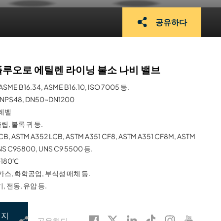
공유하다
플루오로 에틸렌 라이닝 불소 나비 밸브
 ASME B16.34, ASME B16.10, ISO 7005 등.
NPS48, DN50~DN1200
 레벨
립, 볼록 귀 등.
CB, ASTM A352 LCB, ASTM A351 CF8, ASTM A351 CF8M, ASTM
NS C95800, UNS C9 5500 등.
180℃
 가스, 화학공업, 부식성 매체 등.
, 전동, 유압 등.
시지
공유하다