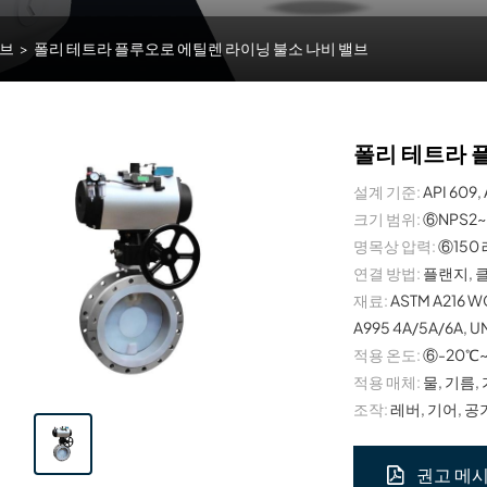
밸브
>
폴리 테트라 플루오로 에틸렌 라이닝 불소 나비 밸브
폴리 테트라 
설계 기준:
API 609,
크기 범위:
⑥NPS2~
명목상 압력:
⑥150
연결 방법:
플랜지, 클
재료:
ASTM A216 W
A995 4A/5A/6A, U
적용 온도:
⑥-20℃~
적용 매체:
물, 기름,
조작:
레버, 기어, 공기
권고 메