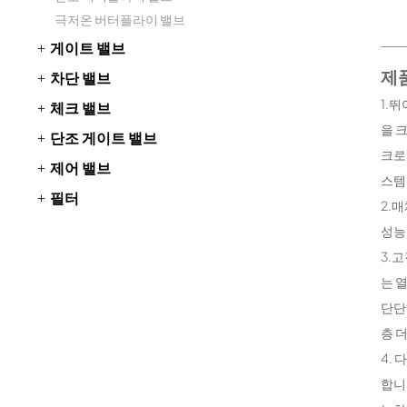
극저온 버터플라이 밸브
게이트 밸브
제품
차단 밸브
1.
체크 밸브
을 
단조 게이트 밸브
크로
제어 밸브
스템
필터
2.
성능
3.
는 
단단
층 
4.
합니