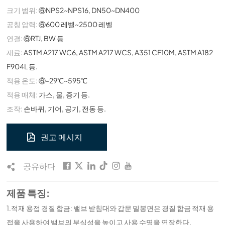
크기 범위:
⑥NPS2~NPS16, DN50~DN400
공칭 압력:
⑥600 레벨~2500 레벨
연결:
⑥RTJ, BW 등
재료:
ASTM A217 WC6, ASTM A217 WCS, A351 CF10M, ASTM A182
F904L 등.
적용 온도:
⑥-29℃~595℃
적용 매체:
가스, 물, 증기 등.
조작:
손바퀴, 기어, 공기, 전동 등.
권고 메시지
공유하다
제품 특징:
1.적재 용접 경질 합금: 밸브 받침대와 갑문 밀봉면은 경질 합금 적재 용
접을 사용하여 밸브의 부식성을 높이고 사용 수명을 연장한다.