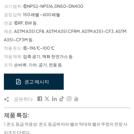
크기 범위:
⑥NPS2~NPS16, DN50~DN400
공칭 압력:
150 레벨 ~ 600 레벨
연결:
⑥RF, BW 등.
재료:
ASTM A351 CF8, ASTM A351 CFRM, ASTM A351-CF3, ASTM
A351-CF3M 등.
적용 온도:
⑥-196 ℃~100 ℃
적용 매체:
압축 공기, 액화 천연가스 등.
조작:
손바퀴, 기어, 공기, 전동 등.
권고 메시지
공유하다
제품 특징:
1.온도 등급 적응성: 온도 등급에 따라 밸브 막대와 밸브 뚜껑의 연장 사
이즈도 다르다.