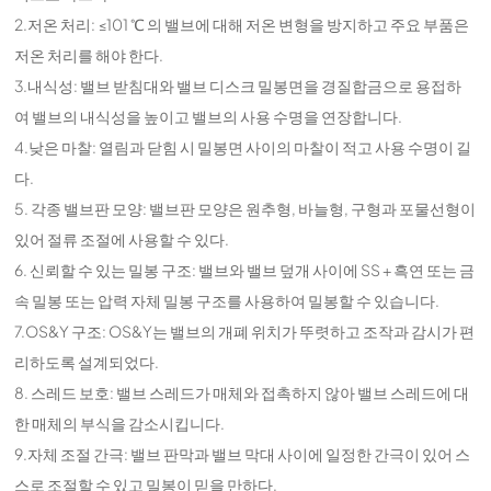
2.저온 처리: ≤101 ℃ 의 밸브에 대해 저온 변형을 방지하고 주요 부품은
저온 처리를 해야 한다.
3.내식성: 밸브 받침대와 밸브 디스크 밀봉면을 경질합금으로 용접하
여 밸브의 내식성을 높이고 밸브의 사용 수명을 연장합니다.
4.낮은 마찰: 열림과 닫힘 시 밀봉면 사이의 마찰이 적고 사용 수명이 길
다.
5. 각종 밸브판 모양: 밸브판 모양은 원추형, 바늘형, 구형과 포물선형이
있어 절류 조절에 사용할 수 있다.
6. 신뢰할 수 있는 밀봉 구조: 밸브와 밸브 덮개 사이에 SS + 흑연 또는 금
속 밀봉 또는 압력 자체 밀봉 구조를 사용하여 밀봉할 수 있습니다.
7.OS&Y 구조: OS&Y는 밸브의 개폐 위치가 뚜렷하고 조작과 감시가 편
리하도록 설계되었다.
8. 스레드 보호: 밸브 스레드가 매체와 접촉하지 않아 밸브 스레드에 대
한 매체의 부식을 감소시킵니다.
9.자체 조절 간극: 밸브 판막과 밸브 막대 사이에 일정한 간극이 있어 스
스로 조절할 수 있고 밀봉이 믿을 만하다.