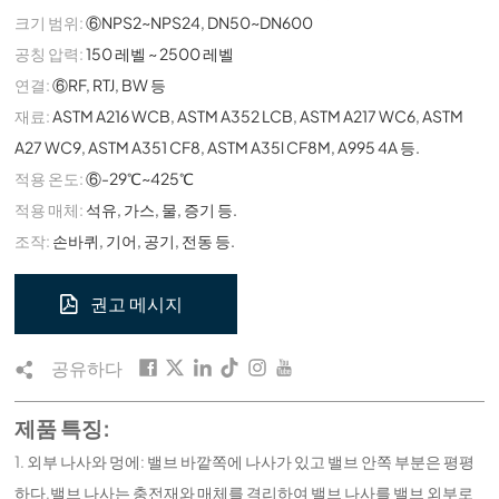
크기 범위:
⑥NPS2~NPS24, DN50~DN600
공칭 압력:
150 레벨 ~ 2500 레벨
연결:
⑥RF, RTJ, BW 등
재료:
ASTM A216 WCB, ASTM A352 LCB, ASTM A217 WC6, ASTM
A27 WC9, ASTM A351 CF8, ASTM A35l CF8M, A995 4A 등.
적용 온도:
⑥-29℃~425℃
적용 매체:
석유, 가스, 물, 증기 등.
조작:
손바퀴, 기어, 공기, 전동 등.
권고 메시지
공유하다
제품 특징:
1. 외부 나사와 멍에: 밸브 바깥쪽에 나사가 있고 밸브 안쪽 부분은 평평
하다.밸브 나사는 충전재와 매체를 격리하여 밸브 나사를 밸브 외부로