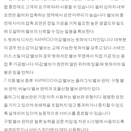
합 충전재도 고객의 요구에 따라 사용할 수 있습니다.필러 상자의 내부
표면은 필러와 접촉하는 영역에서 표면 마무리가 높습니다.밸브와 충
전재 사이의 접촉 표면은 정밀 가공을 거쳐 필요한 높은 광결도와 밀도
에 도달하여 밸브의 신뢰할 수 있는 밀봉을 확보한다.
6. 뒷좌석 디자인: KAMROO 마감 밸브는 뒷좌석 디자인입니다.대부분
의 경우 탄소강 마감 밸브는 교체 가능한 뒷좌석을 갖추고 있다.스테인
리스 스틸 마감 밸브의 경우 뒷좌석은 밸브 뚜껑에서 직접 가공 또는 용
접 후 가공됩니다.마감 밸브가 완전히 열린 위치에 있을 때 뒷좌석의 밀
봉은 믿을 만하다.
7. 각종 밸브 종류: KAMROO 마감 밸브는 플러그식 밸브 판막, 구형 밸
브 판막, 바늘식 밸브 판막과 포물선형 밸브 판막이 있다.
플러그식 밸브판은 가장 자주 사용하는 밸브판 유형이다.평평한 표면
을 가지고 있으며 트래픽을 조절하지 않고 통과하거나 중지할 수 있도
록 설계되어 있으며 능동적으로 서비스를 종료할 수 있습니다.
구형 밸브 판막은 절류 능력을 갖춘 저압 및 저온 시스템에 사용되도록
설계되었으나 서비스 차단에 더 많이 사용됩니다.