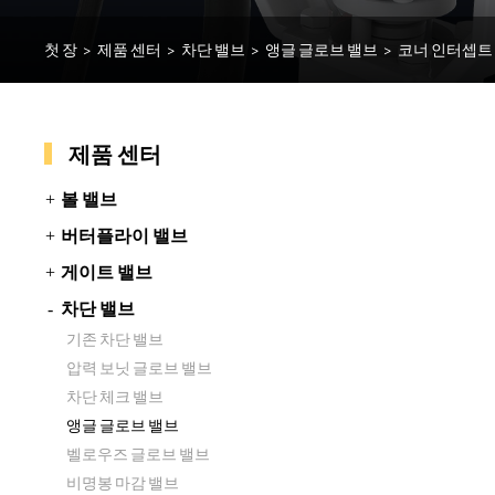
첫 장
>
제품 센터
>
차단 밸브
>
앵글 글로브 밸브
>
코너 인터셉트
제품 센터
볼 밸브
버터플라이 밸브
게이트 밸브
차단 밸브
기존 차단 밸브
압력 보닛 글로브 밸브
차단 체크 밸브
앵글 글로브 밸브
벨로우즈 글로브 밸브
비명봉 마감 밸브