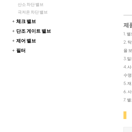
산소 차단 밸브
극저온 차단 밸브
체크 밸브
제품
단조 게이트 밸브
1.
제어 밸브
2.
필터
을 
3.
4.
수명
5.
6.
7.