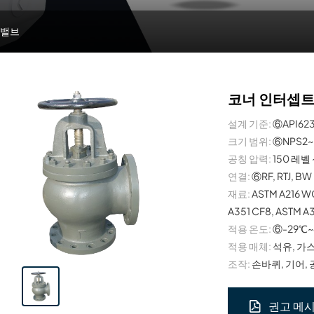
 밸브
코너 인터셉트
설계 기준:
⑥API623
크기 범위:
⑥NPS2~
공칭 압력:
150 레벨 
연결:
⑥RF, RTJ, BW
재료:
ASTM A216 W
A351 CF8, ASTM A
적용 온도:
⑥-29℃~
적용 매체:
석유, 가스
조작:
손바퀴, 기어, 
권고 메