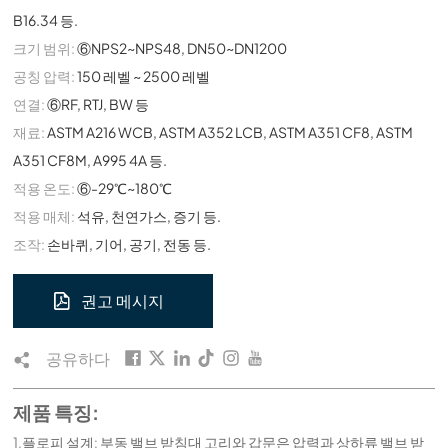
B16.34 등.
크기 범위:
⑥NPS2~NPS48, DN50~DN1200
공칭 압력:
150 레벨 ~ 2500 레벨
연결:
⑥RF, RTJ, BW 등
재료:
ASTM A216 WCB, ASTM A352 LCB, ASTM A351 CF8, ASTM
A351 CF8M, A995 4A 등.
적용 온도:
⑥-29℃~180℃
적용 매체:
석유, 천연가스, 증기 등.
조작:
손바퀴, 기어, 공기, 전동 등.
권고 메시지
공유하다
제품 특징:
1.플로피 설계: 부동 밸브 받침대 고리와 갑문은 압력과 상하류 밸브 받