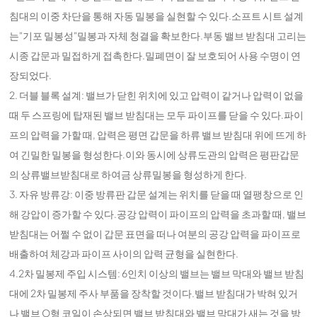
침대의 이중 차단을 통해 자동 밀봉을 실현할 수 있다.소프트 시트 설계
는"기포 밀봉성"밀봉과 자체 청결을 확보한다.부동 밸브 받침대 고리는
시종 갑문과 밀접하게 접촉한다.밀폐면이 잘 보호되어 사용 수명이 연
장되었다.
2. 더블 블록 설계: 밸브가 닫힌 위치에 있고 압력이 같거나 압력이 없을
때 두 스프링에 탑재된 밸브 받침대는 모두 파이프를 닫을 수 있다.파이
프의 압력을 가할 때, 압력은 평면 갑문을 하류 밸브 받침대 위에 뜨게 하
여 긴밀한 밀봉을 형성한다.이와 동시에 상류도관의 압력은 평판갑문
의 상류밸브받침대로 하여금 상류밀봉을 형성하게 한다.
3. 자유 방류강: 이중 방류판 갑문 설계는 위치를 닫을 때 열팽창으로 인
해 강압이 증가할 수 있다.공강 압력이 파이프의 압력을 초과할 때, 밸브
받침대는 어쩔 수 없이 갑문 표면을 떠나 여분의 공강 압력을 파이프로
배출하여 체강과 파이프 사이의 압력 균형을 실현한다.
4.2차 밀봉제 주입 시스템: 6인치 이상의 밸브는 밸브 막대와 밸브 받침
대에 2차 밀봉제 주사 부품을 장착할 것이다.밸브 받침대가 박혀 있거
나 밸브 O형 코일이 손상되면 밸브 받침대와 밸브 막대가 새는 것을 방