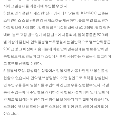
지하고 밀봉제를 이음매에 주입할 수 있다.
5.밸브 덮개 플랜지 개스킷: 달리 명시되지 않는 한, KAMROO 표준은
스테인리스 스틸 + 흑연 감금 개스킷을 제공하며, 볼트 연결 밸브 덮개
마감 밸브에 사용되며, 압력 등급은 150 레벨에서 600 레벨, 팔각 링 커
넥터, 볼트 고정 밸브 덮개 마감 밸브에 사용되며, 압력 등급은 900 레
벨 이상에 달한다.압력밀봉밸브뚜껑설계는 일반적으로 밸브압력등급
900급 및 그 이상에 사용되는데 이런 압력밀봉설계는 밸브를 압력밀
봉밸브모자로 만들며 그 개스킷에서 흔히 사용하는 재료는 강철고리이
고 흑연도 선택할수 있다.
6.밀봉제 주입: 정상적인 상황에서 밀봉지를 사용하면 밸브 봉인을 실
현할 수 없습니다.만약 밸브봉밀봉이 어떤 원인으로 효력을 상실한다
면 주입구를 통해 밀봉지를 주입하여 긴급보수를 진행할수 있다.각 밀
봉제 주입구마다 주입 밸브와 지하 정지 밸브가 설치되어 있다.일반적
인 제트 밸브에는 안전성과 신뢰성을 보장하기 위한 헬멧이 있습니다.
스프레이 밸브 헤드에는 빠른 스프레이를 위한 밴드 버클이 설계되어
있습니다.