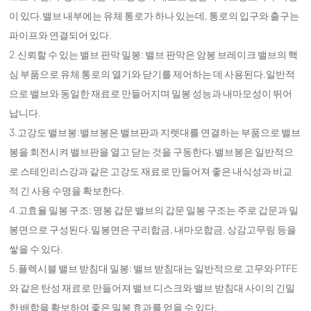
이 있다.밸브 내부에는 유체 통로가 하나 있는데, 통로의 입구와 출구는
파이프와 연결되어 있다.
2.신뢰할 수 있는 밸브 판막 밀봉: 밸브 판막은 암봉 브레이크 밸브의 핵
심 부품으로 유체 통로의 열기와 닫기를 제어하는 데 사용된다.일반적
으로 밸브와 동일한 재료로 만들어지며 밀봉 성능과 내마모성이 뛰어
납니다.
3.고강도 밸브봉:밸브봉은 밸브판과 지렛대를 연결하는 부품으로 밸브
봉을 회전시켜 밸브판을 열고 닫는 것을 구동한다.밸브봉은 일반적으
로 스테인리스강과 같은 고강도 재료로 만들어져 좋은 내식성과 비교
적 긴 사용 수명을 확보한다.
4.고효율 밀봉 구조: 명봉 갑문 밸브의 갑문 밀봉 구조는 주로 갑문과 밀
봉면으로 구성된다.밀봉면은 구리합금, 내마모합금, 상감고무링 등을
쌓을 수 있다.
5.플렉시블 밸브 받침대 밀봉: 밸브 받침대는 일반적으로 고무와 PTFE
와 같은 탄성 재료로 만들어져 밸브 디스크와 밸브 받침대 사이의 긴밀
한 배합을 확보하여 좋은 밀봉 효과를 얻을 수 있다.