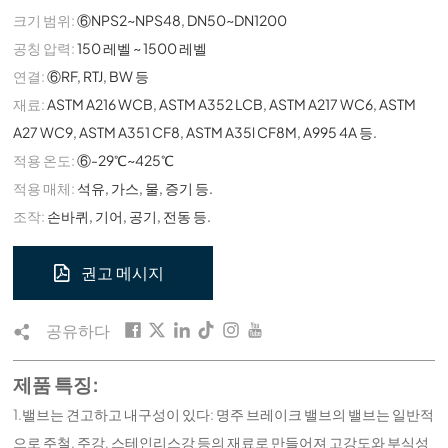
크기 범위:
⑥NPS2~NPS48, DN50~DN1200
공칭 압력:
150 레벨 ~ 1500 레벨
연결:
⑥RF, RTJ, BW 등
재료:
ASTM A216 WCB, ASTM A352 LCB, ASTM A217 WC6, ASTM
A27 WC9, ASTM A351 CF8, ASTM A35l CF8M, A995 4A 등.
적용 온도:
⑥-29℃~425℃
적용 매체:
석유, 가스, 물, 증기 등.
조작:
손바퀴, 기어, 공기, 전동 등.
권고 메시지
공유하다
제품 특징:
1.밸브는 견고하고 내구성이 있다: 명주 브레이크 밸브의 밸브는 일반적
으로 주철, 주강, 스테인리스강 등의 재료로 만들어져 고강도와 부식성