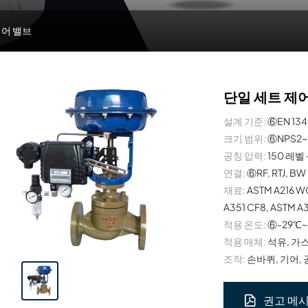
제어 밸브
단일 세트 제
설계 기준:
⑥EN 1349
크기 범위:
⑥NPS2~
공칭 압력:
150 레벨 
연결:
⑥RF, RTJ, BW
재료:
ASTM A216 W
A351 CF8, ASTM A3
적용 온도:
⑥-29℃~
적용 매체:
석유, 가스
조작:
손바퀴, 기어, 
권고 메