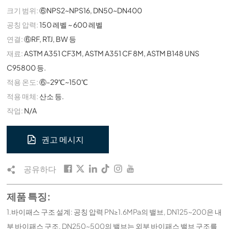
크기 범위:
⑥NPS2~NPS16, DN50~DN400
공칭 압력:
150 레벨 ~ 600 레벨
연결:
⑥RF, RTJ, BW 등
재료:
ASTM A351 CF3M, ASTM A351 CF 8M, ASTM B148 UNS
C95800 등.
적용 온도:
⑥-29℃~150℃
적용 매체:
산소 등.
작업:
N/A
권고 메시지
공유하다
제품 특징:
1.바이패스 구조 설계: 공칭 압력 PN≥1.6MPa의 밸브, DN125~200은 내
부 바이패스 구조, DN250~500의 밸브는 외부 바이패스 밸브 구조를