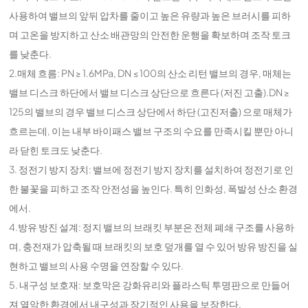
사용하여 밸브의 앞뒤 압차를 줄이고 높은 유량과 높은 브러시를 피하
며 고온을 방지하고 산소 배관망의 안전한 운행을 확보하며 조작 토크
를 낮춘다.
2.매체 흐름: PN ≥ 1.6MPa, DN ≤ 100의 산소 리턴 밸브의 경우, 매체는
밸브 디스크 하단에서 밸브 디스크 상단으로 흐른다 (저진 고출).DN ≥
125의 밸브의 경우 밸브 디스크 상단에서 하단 (고진저출) 으로 매체가
흐르는데, 이는 내부 바이패스 밸브 구조의 수요를 만족시킬 뿐만 아니
라 닫힌 토크도 낮춘다.
3. 정전기 방지 장치: 밸브에 정전기 방지 장치를 설치하여 정전기로 인
한 불꽃을 피하고 조작 안전성을 높인다. 특히 인화성, 폭발성 산소 환경
에서.
4.방유 방진 설계: 정지 밸브의 브래킷 부분은 전체 폐쇄 구조를 사용하
며, 충전재가 압축될 때 브래킷의 보호 덮개를 열 수 있어 방유 방진을 실
현하고 밸브의 사용 수명을 연장할 수 있다.
5. 내구성 보호재: 보호막은 강화유리와 플라스틱 투명판으로 만들어
져 열악한 환경에서 내구성과 장기적인 사용을 보장한다.