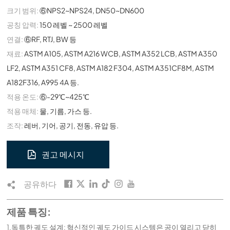
크기 범위:
⑥NPS2~NPS24, DN50~DN600
공칭 압력:
150 레벨 ~ 2500 레벨
연결:
⑥RF, RTJ, BW 등
재료:
ASTM A105, ASTM A216 WCB, ASTM A352 LCB, ASTM A350
LF2, ASTM A351 CF8, ASTM A182 F304, ASTM A351CF8M, ASTM
A182F316, A995 4A 등.
적용 온도:
⑥-29℃~425℃
적용 매체:
물, 기름, 가스 등.
조작:
레버, 기어, 공기, 전동, 유압 등.
권고 메시지
공유하다
제품 특징:
1.독특한 궤도 설계: 혁신적인 궤도 가이드 시스템은 공이 열리고 닫히